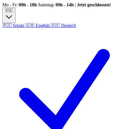
Zum Hauptinhalt springen
Mo - Fr:
09h - 18h
Samstag:
09h - 14h
|
Jetzt geschlossen!
🇩🇪
🇷🇸
Srpski
🇬🇧
English
🇩🇪
Deutsch