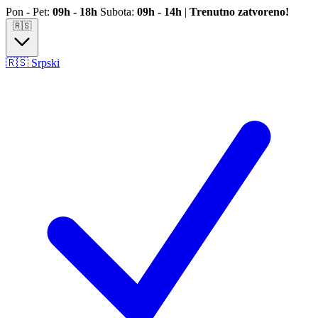
Pređi na glavni sadržaj
Pon - Pet:
09h - 18h
Subota:
09h - 14h
|
Trenutno zatvoreno!
🇷🇸
🇷🇸
Srpski