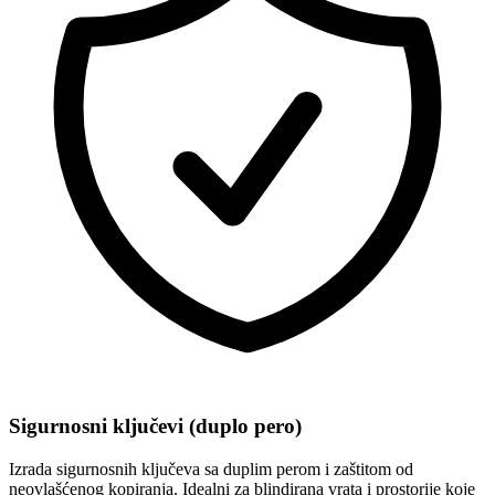
Sigurnosni ključevi (duplo pero)
Izrada sigurnosnih ključeva sa duplim perom i zaštitom od
neovlašćenog kopiranja. Idealni za blindirana vrata i prostorije koje