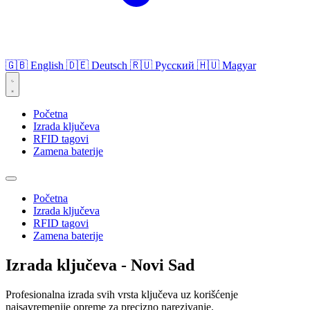
🇬🇧
English
🇩🇪
Deutsch
🇷🇺
Русский
🇭🇺
Magyar
Početna
Izrada ključeva
RFID tagovi
Zamena baterije
Početna
Izrada ključeva
RFID tagovi
Zamena baterije
Izrada ključeva - Novi Sad
Profesionalna izrada svih vrsta ključeva uz korišćenje
najsavremenije opreme za precizno narezivanje.