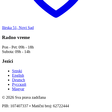
Ilirska 51, Novi Sad
Radno vreme
Pon - Pet:
09h - 18h
Subota:
09h - 14h
Jezici
Srpski
English
Deutsch
Русский
Magyar
© 2026 Sva prava zadržana
PIB: 107407337 • Matični broj: 62722444